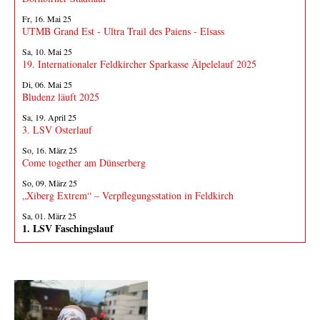
Fr, 16. Mai 25
UTMB Grand Est - Ultra Trail des Paiens - Elsass
Sa, 10. Mai 25
19. Internationaler Feldkircher Sparkasse Älpelelauf 2025
Di, 06. Mai 25
Bludenz läuft 2025
Sa, 19. April 25
3. LSV Osterlauf
So, 16. März 25
Come together am Dünserberg
So, 09. März 25
„Xiberg Extrem“ – Verpflegungsstation in Feldkirch
Sa, 01. März 25
1. LSV Faschingslauf
Fotos von Veranstaltungen
Fotos senden!
Sende Fotos und Berichte von Läufen oder anderen LSV-