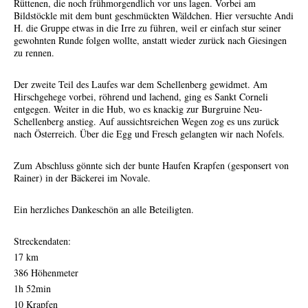
Rüttenen, die noch frühmorgendlich vor uns lagen. Vorbei am
Bildstöckle mit dem bunt geschmückten Wäldchen. Hier versuchte Andi
H. die Gruppe etwas in die Irre zu führen, weil er einfach stur seiner
gewohnten Runde folgen wollte, anstatt wieder zurück nach Giesingen
zu rennen.
Der zweite Teil des Laufes war dem Schellenberg gewidmet. Am
Hirschgehege vorbei, röhrend und lachend, ging es Sankt Corneli
entgegen. Weiter in die Hub, wo es knackig zur Burgruine Neu-
Schellenberg anstieg. Auf aussichtsreichen Wegen zog es uns zurück
nach Österreich. Über die Egg und Fresch gelangten wir nach Nofels.
Zum Abschluss gönnte sich der bunte Haufen Krapfen (gesponsert von
Rainer) in der Bäckerei im Novale.
Ein herzliches Dankeschön an alle Beteiligten.
Streckendaten:
17 km
386 Höhenmeter
1h 52min
10 Krapfen