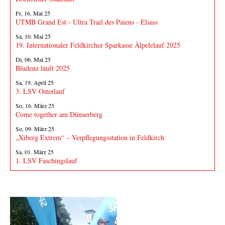
Fr, 16. Mai 25
UTMB Grand Est - Ultra Trail des Paiens - Elsass
Sa, 10. Mai 25
19. Internationaler Feldkircher Sparkasse Älpelelauf 2025
Di, 06. Mai 25
Bludenz läuft 2025
Sa, 19. April 25
3. LSV Osterlauf
So, 16. März 25
Come together am Dünserberg
So, 09. März 25
„Xiberg Extrem“ – Verpflegungsstation in Feldkirch
Sa, 01. März 25
1. LSV Faschingslauf
Fotos von Veranstaltungen
Fotos senden!
Sende Fotos und Berichte von Läufen oder anderen LSV-