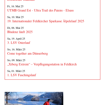
Fr, 16. Mai 25
UTMB Grand Est - Ultra Trail des Paiens - Elsass
Sa, 10. Mai 25
19. Internationaler Feldkircher Sparkasse Älpelelauf 2025
Di, 06. Mai 25
Bludenz läuft 2025
Sa, 19. April 25
3. LSV Osterlauf
So, 16. März 25
Come together am Dünserberg
So, 09. März 25
„Xiberg Extrem“ – Verpflegungsstation in Feldkirch
Sa, 01. März 25
1. LSV Faschingslauf
Fotos von Veranstaltungen
Fotos senden!
Sende Fotos und Berichte von Läufen oder anderen LSV-