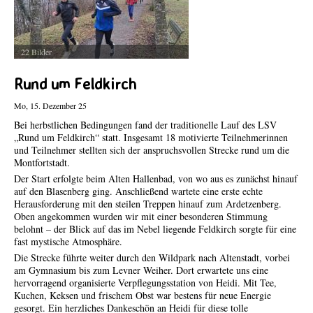
Veranstaltungen und sie werden umgehend online gestellt.
22 Bilder
Rund um Feldkirch
Mo, 15. Dezember 25
Bei herbstlichen Bedingungen fand der traditionelle Lauf des LSV
„Rund um Feldkirch“ statt. Insgesamt 18 motivierte Teilnehmerinnen
und Teilnehmer stellten sich der anspruchsvollen Strecke rund um die
Montfortstadt.
Der Start erfolgte beim Alten Hallenbad, von wo aus es zunächst hinauf
auf den Blasenberg ging. Anschließend wartete eine erste echte
Herausforderung mit den steilen Treppen hinauf zum Ardetzenberg.
Oben angekommen wurden wir mit einer besonderen Stimmung
belohnt – der Blick auf das im Nebel liegende Feldkirch sorgte für eine
fast mystische Atmosphäre.
Die Strecke führte weiter durch den Wildpark nach Altenstadt, vorbei
am Gymnasium bis zum Levner Weiher. Dort erwartete uns eine
hervorragend organisierte Verpflegungsstation von Heidi. Mit Tee,
Kuchen, Keksen und frischem Obst war bestens für neue Energie
gesorgt. Ein herzliches Dankeschön an Heidi für diese tolle