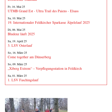
Fr, 16. Mai 25
UTMB Grand Est - Ultra Trail des Paiens - Elsass
Sa, 10. Mai 25
19. Internationaler Feldkircher Sparkasse Älpelelauf 2025
Di, 06. Mai 25
Bludenz läuft 2025
Sa, 19. April 25
3. LSV Osterlauf
So, 16. März 25
Come together am Dünserberg
So, 09. März 25
„Xiberg Extrem“ – Verpflegungsstation in Feldkirch
Sa, 01. März 25
1. LSV Faschingslauf
Fotos von Veranstaltungen
Fotos senden!
Sende Fotos und Berichte von Läufen oder anderen LSV-